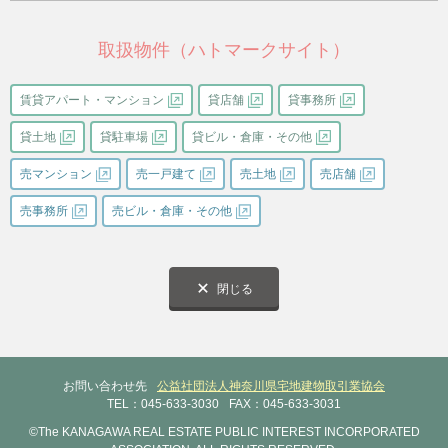
取扱物件（ハトマークサイト）
賃貸アパート・マンション
貸店舗
貸事務所
貸土地
貸駐車場
貸ビル・倉庫・その他
売マンション
売一戸建て
売土地
売店舗
売事務所
売ビル・倉庫・その他
閉じる
お問い合わせ先
公益社団法人神奈川県宅地建物取引業協会
TEL：045-633-3030
FAX：045-633-3031
©The KANAGAWA REAL ESTATE PUBLIC INTEREST INCORPORATED