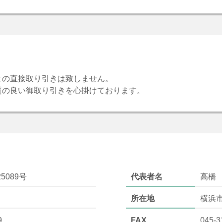
との直接取り引きは致しません。
質の良い御取り引きを心掛けております。
5089号
代表者名
高橋
所在地
横浜
9
FAX
045-3