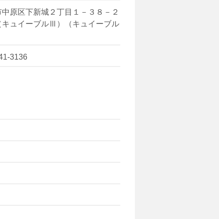
市中原区下新城２丁目１－３８－２
（キュイーブルⅢ）（キュイーブル
41-3136