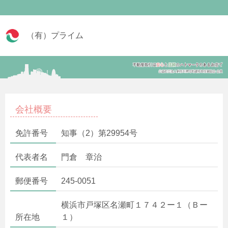
（有）プライム
会社概要
免許番号
知事（2）第29954号
代表者名
門倉 章治
郵便番号
245-0051
横浜市戸塚区名瀬町１７４２ー１（Ｂー
所在地
１）