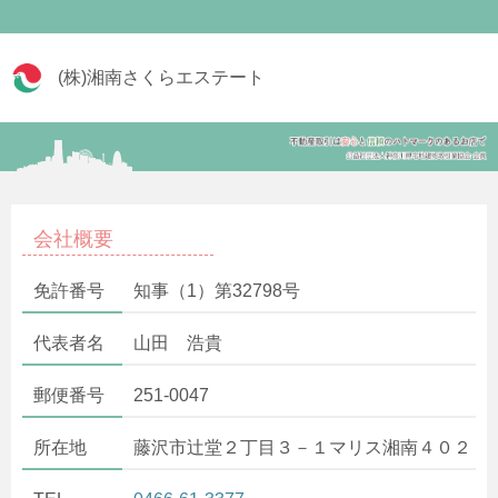
(株)湘南さくらエステート
会社概要
免許番号
知事（1）第32798号
代表者名
山田 浩貴
郵便番号
251-0047
所在地
藤沢市辻堂２丁目３－１マリス湘南４０２