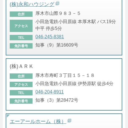
(株)永和ハウジング
厚木市山際９８３－５
住所
小田急電鉄小田原線 本厚木駅 バス19分
アクセス
中平 停歩5分
046-245-8381
TEL
知事（9）第16609号
免許番号
(株)ＡＲＫ
厚木市寿町３丁目１５－１８
住所
小田急電鉄小田原線 伊勢原駅 徒歩4分
アクセス
046-204-8911
TEL
知事（3）第28472号
免許番号
エーアールホーム（株）