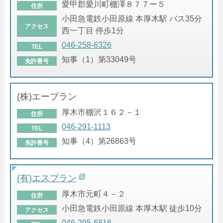
愛甲郡愛川町棚澤８７７ー５
住所
小田急電鉄小田原線 本厚木駅 バス35分
アクセス
西一丁目 停歩1分
046-258-6326
TEL
知事（1）第33049号
免許番号
(株)エープラン
厚木市棚沢１６２－１
住所
046-291-1113
TEL
知事（4）第26863号
免許番号
(有)エスプラン
厚木市元町４－２
住所
小田急電鉄小田原線 本厚木駅 徒歩10分
アクセス
046-295-6816