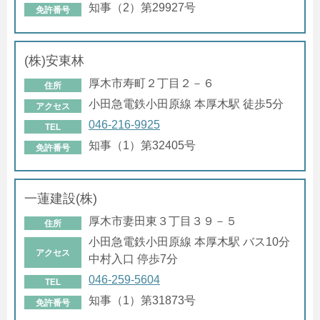
知事（2）第29927号
免許番号
(株)安東林
厚木市寿町２丁目２－６
住所
小田急電鉄小田原線 本厚木駅 徒歩5分
アクセス
046-216-9925
TEL
知事（1）第32405号
免許番号
一蓮建設(株)
厚木市妻田東３丁目３９－５
住所
小田急電鉄小田原線 本厚木駅 バス10分
アクセス
中村入口 停歩7分
046-259-5604
TEL
知事（1）第31873号
免許番号