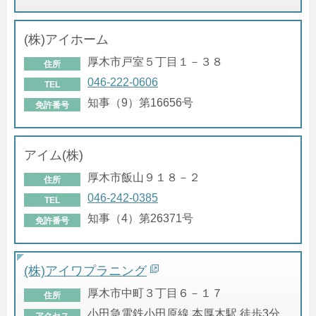
(株)アイホーム
厚木市戸室５丁目１－３８
住所
046-222-0606
TEL
知事（9）第16656号
免許番号
アイム(株)
厚木市飯山９１８－２
住所
046-242-0385
TEL
知事（4）第26371号
免許番号
(株)アイワプラニング
厚木市中町３丁目６－１７
住所
小田急電鉄小田原線 本厚木駅 徒歩3分
アクセス