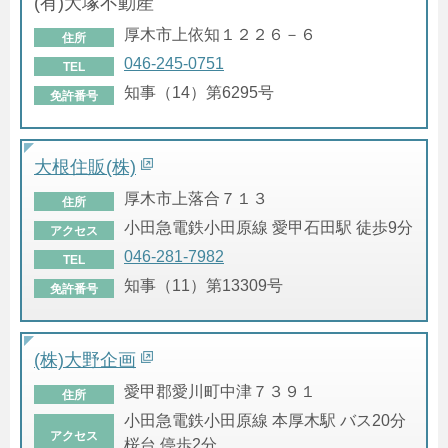
(有)大塚不動産
厚木市上依知１２２６－６
住所
046-245-0751
TEL
知事（14）第6295号
免許番号
大根住販(株)
厚木市上落合７１３
住所
小田急電鉄小田原線 愛甲石田駅 徒歩9分
アクセス
046-281-7982
TEL
知事（11）第13309号
免許番号
(株)大野企画
愛甲郡愛川町中津７３９１
住所
小田急電鉄小田原線 本厚木駅 バス20分
アクセス
桜台 停歩2分