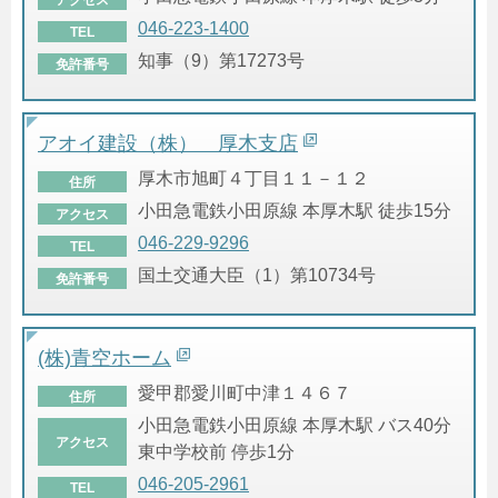
046-223-1400
TEL
知事（9）第17273号
免許番号
アオイ建設（株） 厚木支店
厚木市旭町４丁目１１－１２
住所
小田急電鉄小田原線 本厚木駅 徒歩15分
アクセス
046-229-9296
TEL
国土交通大臣（1）第10734号
免許番号
(株)青空ホーム
愛甲郡愛川町中津１４６７
住所
小田急電鉄小田原線 本厚木駅 バス40分
アクセス
東中学校前 停歩1分
046-205-2961
TEL