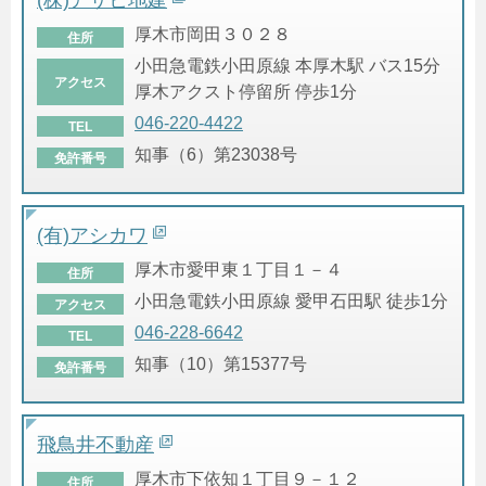
厚木市岡田３０２８
住所
小田急電鉄小田原線 本厚木駅 バス15分
アクセス
厚木アクスト停留所 停歩1分
046-220-4422
TEL
知事（6）第23038号
免許番号
(有)アシカワ
厚木市愛甲東１丁目１－４
住所
小田急電鉄小田原線 愛甲石田駅 徒歩1分
アクセス
046-228-6642
TEL
知事（10）第15377号
免許番号
飛鳥井不動産
厚木市下依知１丁目９－１２
住所