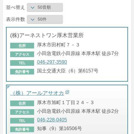
並べ替え
表示件数
(株)アーネストワン厚木営業所
厚木市田村町７－３
住所
小田急電鉄小田原線 本厚木駅 徒歩7分
アクセス
046-297-3590
TEL
国土交通大臣（6）第6157号
免許番号
（株）アールアサオカ
厚木市旭町１丁目２４－３
住所
小田急電鉄小田原線 本厚木駅 徒歩2分
アクセス
046-228-0405
TEL
知事（9）第16506号
免許番号