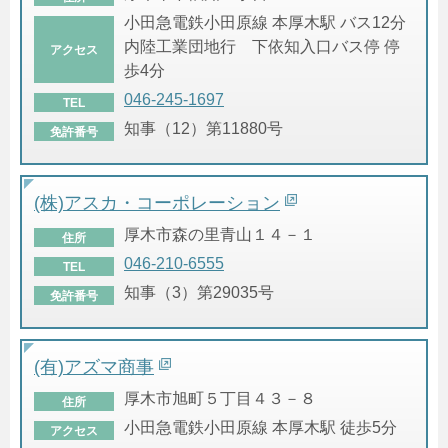
小田急電鉄小田原線 本厚木駅 バス12分
内陸工業団地行 下依知入口バス停 停
アクセス
歩4分
046-245-1697
TEL
知事（12）第11880号
免許番号
(株)アスカ・コーポレーション
厚木市森の里青山１４－１
住所
046-210-6555
TEL
知事（3）第29035号
免許番号
(有)アズマ商事
厚木市旭町５丁目４３－８
住所
小田急電鉄小田原線 本厚木駅 徒歩5分
アクセス