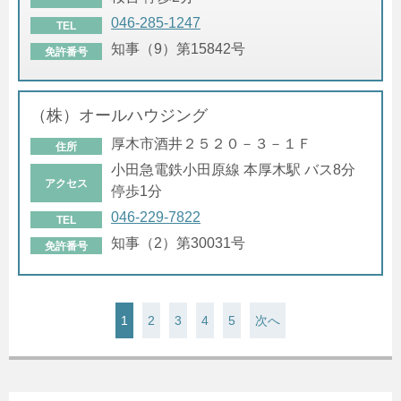
046-285-1247
TEL
知事（9）第15842号
免許番号
（株）オールハウジング
厚木市酒井２５２０－３－１Ｆ
住所
小田急電鉄小田原線 本厚木駅 バス8分
アクセス
停歩1分
046-229-7822
TEL
知事（2）第30031号
免許番号
1
2
3
4
5
次へ