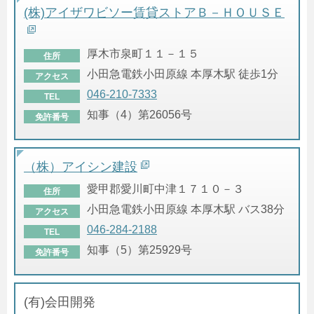
(株)アイザワビソー賃貸ストアＢ－ＨＯＵＳＥ
厚木市泉町１１－１５
住所
小田急電鉄小田原線 本厚木駅 徒歩1分
アクセス
046-210-7333
TEL
知事（4）第26056号
免許番号
（株）アイシン建設
愛甲郡愛川町中津１７１０－３
住所
小田急電鉄小田原線 本厚木駅 バス38分
アクセス
046-284-2188
TEL
知事（5）第25929号
免許番号
(有)会田開発