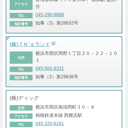
アクセス
分
045-290-9888
TEL
知事（3）第28632号
免許番号
(株)ＴＫ’ｓランド
横浜市西区岡野１丁目２０－２２－１０
住所
１
045-565-9331
TEL
知事（2）第29636号
免許番号
(株)ディッグ
横浜市西区南浅間町３０－８
住所
相模鉄道本線 西横浜駅
アクセス
045-320-6161
TEL