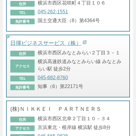
横浜市西区花咲町４丁目１０６
住所
045-262-1551
TEL
国土交通大臣（8）第4364号
免許番号
日揮ビジネスサービス（株）
横浜市西区みなとみらい２丁目３－１
住所
横浜高速鉄道みなとみらい線 みなとみ
アクセス
らい駅 徒歩2分
045-682-8760
TEL
知事（6）第22171号
免許番号
(株)ＮＩＫＫＥＩ ＰＡＲＴＮＥＲＳ
横浜市西区北幸２丁目１０－３４
住所
京浜東北・根岸線 横浜駅 徒歩8分
アクセス