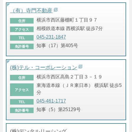
（有）寺門不動産
横浜市西区藤棚町１丁目９７
住所
相模鉄道本線 西横浜駅 徒歩7分
アクセス
045-231-1847
TEL
知事（17）第405号
免許番号
(株)テル・コーポレーション
横浜市西区高島２丁目３－１９
住所
東海道本線（ＪＲ東日本） 横浜駅 徒歩5
アクセス
分
045-461-1717
TEL
知事（5）第25129号
免許番号
(株)デンタルリーシング