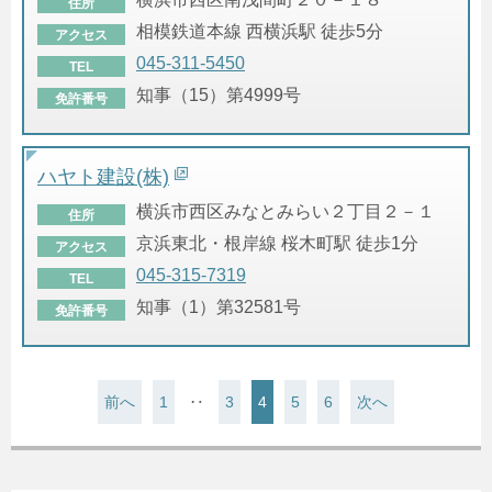
住所
相模鉄道本線 西横浜駅 徒歩5分
アクセス
045-311-5450
TEL
知事（15）第4999号
免許番号
ハヤト建設(株)
横浜市西区みなとみらい２丁目２－１
住所
京浜東北・根岸線 桜木町駅 徒歩1分
アクセス
045-315-7319
TEL
知事（1）第32581号
免許番号
前へ
1
‥
3
4
5
6
次へ