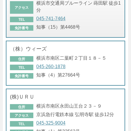
横浜市交通局ブルーライン 蒔田駅 徒歩1
アクセス
分
045-741-7464
TEL
知事（15）第4468号
免許番号
（株）ウィーズ
横浜市南区二葉町２丁目１８－５
住所
045-260-1878
TEL
知事（4）第27664号
免許番号
(株)ＵＲＵ
横浜市南区永田山王台２３－９
住所
京浜急行電鉄本線 弘明寺駅 徒歩12分
アクセス
045-325-9004
TEL