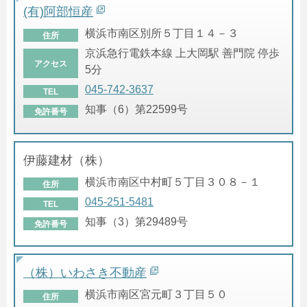
(有)阿部恒産
横浜市南区別所５丁目１４－３
住所
京浜急行電鉄本線 上大岡駅 善門院 停歩
アクセス
5分
045-742-3637
TEL
知事（6）第22599号
免許番号
伊藤建材（株）
横浜市南区中村町５丁目３０８－１
住所
045-251-5481
TEL
知事（3）第29489号
免許番号
（株）いわさき不動産
横浜市南区宮元町３丁目５０
住所