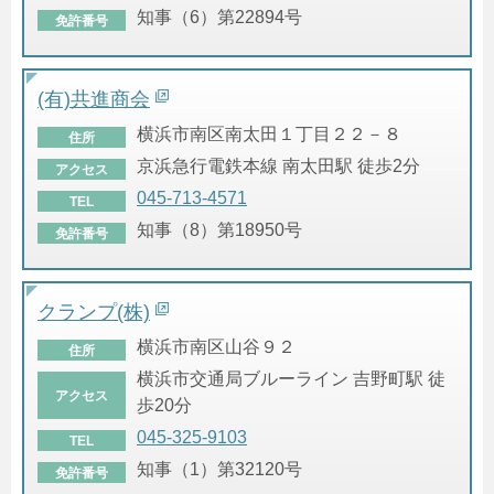
知事（6）第22894号
免許番号
(有)共進商会
横浜市南区南太田１丁目２２－８
住所
京浜急行電鉄本線 南太田駅 徒歩2分
アクセス
045-713-4571
TEL
知事（8）第18950号
免許番号
クランプ(株)
横浜市南区山谷９２
住所
横浜市交通局ブルーライン 吉野町駅 徒
アクセス
歩20分
045-325-9103
TEL
知事（1）第32120号
免許番号