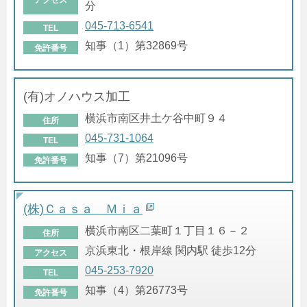
分
045-713-6541
TEL
知事（1）第32869号
免許番号
(有)オノハウス加工
横浜市南区井土ケ谷中町９４
住所
045-731-1064
TEL
知事（7）第21096号
免許番号
(株)Ｃａｓａ Ｍｉａ
横浜市南区二葉町１丁目１６－２
住所
京浜東北・根岸線 関内駅 徒歩12分
アクセス
045-253-7920
TEL
知事（4）第26773号
免許番号