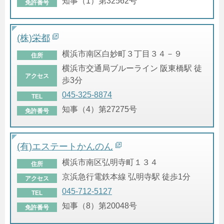
知事（1）第32562号
免許番号
(株)栄都
横浜市南区白妙町３丁目３４－９
住所
横浜市交通局ブルーライン 阪東橋駅 徒
アクセス
歩3分
045-325-8874
TEL
知事（4）第27275号
免許番号
(有)エステートかんのん
横浜市南区弘明寺町１３４
住所
京浜急行電鉄本線 弘明寺駅 徒歩1分
アクセス
045-712-5127
TEL
知事（8）第20048号
免許番号