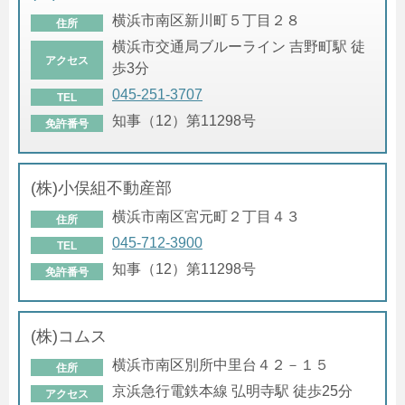
横浜市南区新川町５丁目２８
住所
横浜市交通局ブルーライン 吉野町駅 徒
アクセス
歩3分
045-251-3707
TEL
知事（12）第11298号
免許番号
(株)小俣組不動産部
横浜市南区宮元町２丁目４３
住所
045-712-3900
TEL
知事（12）第11298号
免許番号
(株)コムス
横浜市南区別所中里台４２－１５
住所
京浜急行電鉄本線 弘明寺駅 徒歩25分
アクセス