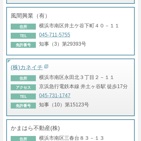
風間興業（有）
横浜市南区井土ケ谷下町４０－１１
住所
045-711-5755
TEL
知事（3）第29393号
免許番号
(株)カネイチ
横浜市南区永田北３丁目２－１１
住所
京浜急行電鉄本線 井土ヶ谷駅 徒歩17分
アクセス
045-731-1747
TEL
知事（10）第15123号
免許番号
かまはら不動産(株)
横浜市南区三春台８３－１３
住所