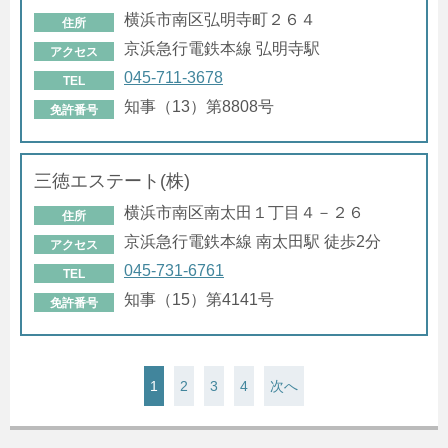
横浜市南区弘明寺町２６４
住所
京浜急行電鉄本線 弘明寺駅
アクセス
045-711-3678
TEL
知事（13）第8808号
免許番号
三徳エステート(株)
横浜市南区南太田１丁目４－２６
住所
京浜急行電鉄本線 南太田駅 徒歩2分
アクセス
045-731-6761
TEL
知事（15）第4141号
免許番号
1
2
3
4
次へ