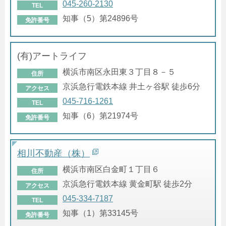
045-260-2130
TEL
知事（5）第24896号
免許番号
(有)アートライフ
横浜市南区永田東３丁目８－５
住所
京浜急行電鉄本線 井土ヶ谷駅 徒歩6分
アクセス
045-716-1261
TEL
知事（6）第21974号
免許番号
相川不動産（株）
横浜市南区白金町１丁目６
住所
京浜急行電鉄本線 黄金町駅 徒歩2分
アクセス
045-334-7187
TEL
知事（1）第33145号
免許番号