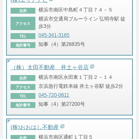
横浜市南区中島町４丁目７４－５
住所
横浜市交通局ブルーライン 弘明寺駅 徒
アクセス
歩3分
045-341-3165
TEL
知事（4）第26835号
免許番号
（株）太田不動産 井土ヶ谷店
横浜市南区永田東１丁目２－１４
住所
京浜急行電鉄本線 井土ヶ谷駅 徒歩2分
アクセス
045-720-0811
TEL
知事（4）第27200号
免許番号
(株)おおはし不動産
横浜市南区通町１丁目５
住所