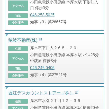
小田急電鉄小田原線 本厚木駅 下依知入
アクセス
口 停歩3分
046-258-5025
TEL
知事（3）第28667号
免許番号
穂波不動産(株)
厚木市下川入２６５－２０
住所
小田急電鉄小田原線 本厚木駅 バス25分
アクセス
中荻原 停歩3分
046-245-0406
TEL
知事（4）第27521号
免許番号
堀江デスカウントストアー（株）
厚木市水引２丁目１２－３６
住所
小田急電鉄小田原線 本厚木駅 徒歩20分
アクセス