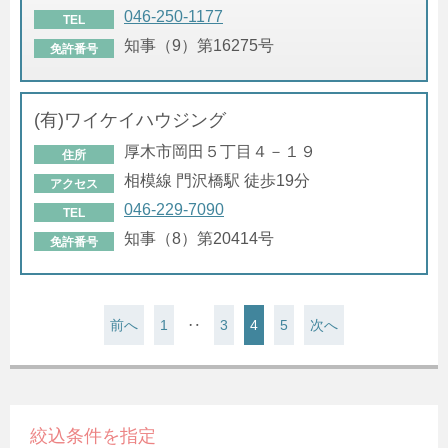
046-250-1177
TEL
知事（9）第16275号
免許番号
(有)ワイケイハウジング
厚木市岡田５丁目４－１９
住所
相模線 門沢橋駅 徒歩19分
アクセス
046-229-7090
TEL
知事（8）第20414号
免許番号
前へ
1
‥
3
4
5
次へ
絞込条件を指定