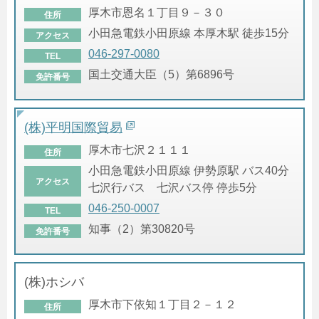
厚木市恩名１丁目９－３０
住所
小田急電鉄小田原線 本厚木駅 徒歩15分
アクセス
046-297-0080
TEL
国土交通大臣（5）第6896号
免許番号
(株)平明国際貿易
厚木市七沢２１１１
住所
小田急電鉄小田原線 伊勢原駅 バス40分
アクセス
七沢行バス 七沢バス停 停歩5分
046-250-0007
TEL
知事（2）第30820号
免許番号
(株)ホシバ
厚木市下依知１丁目２－１２
住所