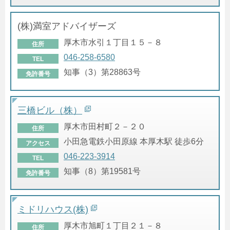
(株)満室アドバイザーズ
厚木市水引１丁目１５－８
住所
046-258-6580
TEL
知事（3）第28863号
免許番号
三橋ビル（株）
厚木市田村町２－２０
住所
小田急電鉄小田原線 本厚木駅 徒歩6分
アクセス
046-223-3914
TEL
知事（8）第19581号
免許番号
ミドリハウス(株)
厚木市旭町１丁目２１－８
住所