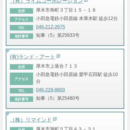
（有）ライムコーポレーション
厚木市寿町３丁目１５－１８
住所
小田急電鉄小田原線 本厚木駅 徒歩12分
アクセス
046-212-2675
TEL
知事（5）第25933号
免許番号
(有)ランド・アート
厚木市上落合７１３
住所
小田急電鉄小田原線 愛甲石田駅 徒歩10
アクセス
分
046-229-8800
TEL
知事（5）第25480号
免許番号
（株）リマインド
厚木市旭町５丁目４３－３１
住所