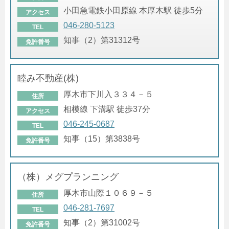
小田急電鉄小田原線 本厚木駅 徒歩5分
アクセス
046-280-5123
TEL
知事（2）第31312号
免許番号
睦み不動産(株)
厚木市下川入３３４－５
住所
相模線 下溝駅 徒歩37分
アクセス
046-245-0687
TEL
知事（15）第3838号
免許番号
（株）メグプランニング
厚木市山際１０６９－５
住所
046-281-7697
TEL
知事（2）第31002号
免許番号