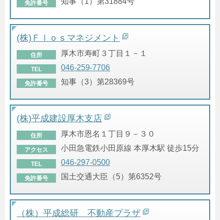
知事（1）第31884号
免許番号
(株)Ｆｌｏｓマネジメント
厚木市寿町３丁目１－１
住所
046-259-7706
TEL
知事（3）第28369号
免許番号
(株)平成建設厚木支店
厚木市恩名１丁目９－３０
住所
小田急電鉄小田原線 本厚木駅 徒歩15分
アクセス
046-297-0500
TEL
国土交通大臣（5）第6352号
免許番号
（株）平成総研 不動産プラザ