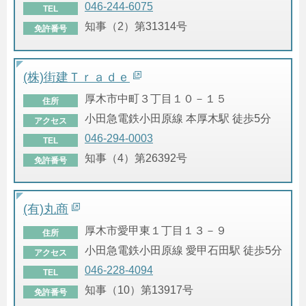
046-244-6075
TEL
知事（2）第31314号
免許番号
(株)街建Ｔｒａｄｅ
厚木市中町３丁目１０－１５
住所
小田急電鉄小田原線 本厚木駅 徒歩5分
アクセス
046-294-0003
TEL
知事（4）第26392号
免許番号
(有)丸商
厚木市愛甲東１丁目１３－９
住所
小田急電鉄小田原線 愛甲石田駅 徒歩5分
アクセス
046-228-4094
TEL
知事（10）第13917号
免許番号