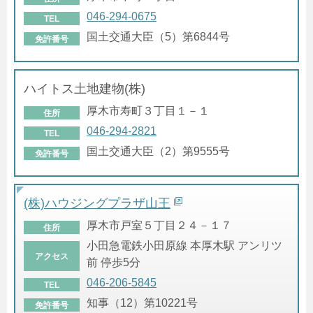
046-294-0675
TEL
国土交通大臣（5）第6844号
免許番号
ハイトス土地建物(株)
厚木市寿町３丁目１－１
住所
046-294-2821
TEL
国土交通大臣（2）第9555号
免許番号
(株)ハウジングプラザ山王
厚木市戸室５丁目２４－１７
住所
小田急電鉄小田原線 本厚木駅 アンリツ
アクセス
前 停歩5分
046-206-5845
TEL
知事（12）第10221号
免許番号