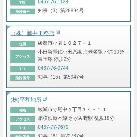
0467-76-1128
TEL
知事（3）第28894号
免許番号
（株）藤井工務店
綾瀬市小園１０２７－１
住所
小田急電鉄小田原線 海老名駅 バス10分
アクセス
富士塚 停歩2分
0467-76-0744
TEL
知事（15）第5947号
免許番号
(株)平和地所
綾瀬市寺尾中４丁目１４－１４
住所
相模鉄道本線 さがみ野駅 徒歩18分
アクセス
0467-77-7679
TEL
知事（6）第22737号
免許番号