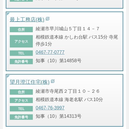
最上工務店(株)
綾瀬市早川城山５丁目１４－７
住所
相模鉄道本線 かしわ台駅 バス15分 寺尾
アクセス
停歩1分
0467-77-0777
TEL
知事（10）第14858号
免許番号
望月澄江住宅(株)
綾瀬市寺尾西２丁目１０－２６
住所
相模鉄道本線 海老名駅 バス10分
アクセス
0467-76-3997
TEL
知事（10）第14313号
免許番号