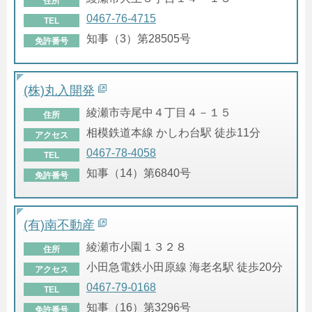
住所
0467-76-4715
TEL
知事（3）第28505号
免許番号
(株)丸入開発
綾瀬市寺尾中４丁目４－１５
住所
相模鉄道本線 かしわ台駅 徒歩11分
アクセス
0467-78-4058
TEL
知事（14）第6840号
免許番号
(有)南不動産
綾瀬市小園１３２８
住所
小田急電鉄小田原線 海老名駅 徒歩20分
アクセス
0467-79-0168
TEL
知事（16）第3296号
免許番号