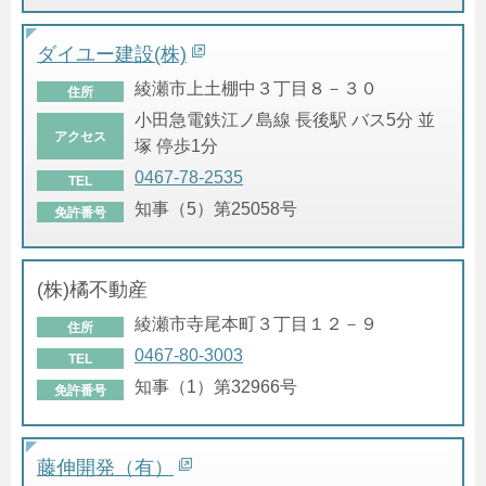
ダイユー建設(株)
綾瀬市上土棚中３丁目８－３０
住所
小田急電鉄江ノ島線 長後駅 バス5分 並
アクセス
塚 停歩1分
0467-78-2535
TEL
知事（5）第25058号
免許番号
(株)橘不動産
綾瀬市寺尾本町３丁目１２－９
住所
0467-80-3003
TEL
知事（1）第32966号
免許番号
藤伸開発（有）