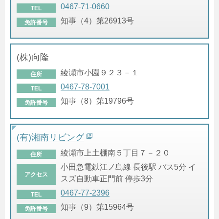
0467-71-0660
TEL
知事（4）第26913号
免許番号
(株)向隆
綾瀬市小園９２３－１
住所
0467-78-7001
TEL
知事（8）第19796号
免許番号
(有)湘南リビング
綾瀬市上土棚南５丁目７－２０
住所
小田急電鉄江ノ島線 長後駅 バス5分 イ
アクセス
スズ自動車正門前 停歩3分
0467-77-2396
TEL
知事（9）第15964号
免許番号