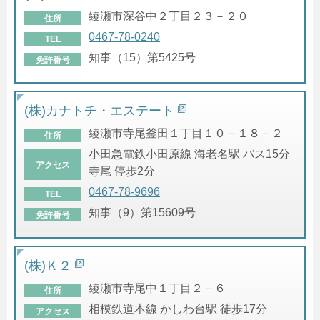
綾瀬市深谷中２丁目２３－２０
住所
0467-78-0240
TEL
知事（15）第5425号
免許番号
(株)カナトチ・エステート
綾瀬市寺尾釜田１丁目１０－１８－２
住所
小田急電鉄小田原線 海老名駅 バス15分
アクセス
寺尾 停歩2分
0467-78-9696
TEL
知事（9）第15609号
免許番号
(株)Ｋ２
綾瀬市寺尾中１丁目２－６
住所
相模鉄道本線 かしわ台駅 徒歩17分
アクセス