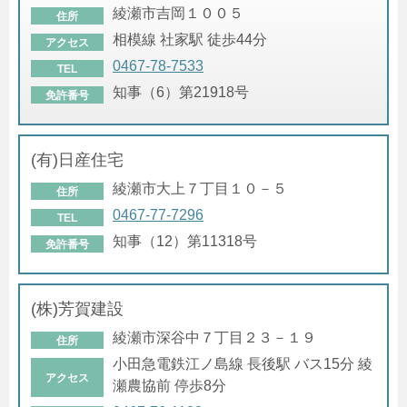
綾瀬市吉岡１００５
住所
相模線 社家駅 徒歩44分
アクセス
0467-78-7533
TEL
知事（6）第21918号
免許番号
(有)日産住宅
綾瀬市大上７丁目１０－５
住所
0467-77-7296
TEL
知事（12）第11318号
免許番号
(株)芳賀建設
綾瀬市深谷中７丁目２３－１９
住所
小田急電鉄江ノ島線 長後駅 バス15分 綾
アクセス
瀬農協前 停歩8分