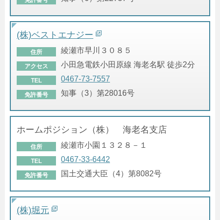
(株)ベストエナジー
綾瀬市早川３０８５
住所
小田急電鉄小田原線 海老名駅 徒歩2分
アクセス
0467-73-7557
TEL
知事（3）第28016号
免許番号
ホームポジション（株） 海老名支店
綾瀬市小園１３２８－１
住所
0467-33-6442
TEL
国土交通大臣（4）第8082号
免許番号
(株)堀元