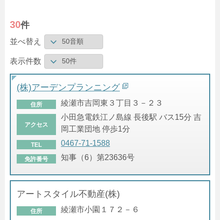
30
件
並べ替え
表示件数
(株)アーデンプランニング
綾瀬市吉岡東３丁目３－２３
住所
小田急電鉄江ノ島線 長後駅 バス15分 吉
アクセス
岡工業団地 停歩1分
0467-71-1588
TEL
知事（6）第23636号
免許番号
アートスタイル不動産(株)
綾瀬市小園１７２－６
住所