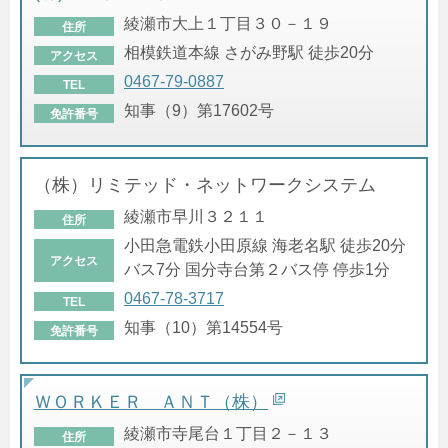
綾瀬市大上１丁目３０－１９
住所
相模鉄道本線 さがみ野駅 徒歩20分
アクセス
0467-79-0887
TEL
知事（9）第17602号
免許番号
（株）リミテッド・ネットワークシステム
綾瀬市早川３２１１
住所
小田急電鉄小田原線 海老名駅 徒歩20分
アクセス
バス7分 国分寺台第２バス停 停歩1分
0467-78-3717
TEL
知事（10）第14554号
免許番号
ＷＯＲＫＥＲ ＡＮＴ（株）
綾瀬市寺尾台１丁目２－１３
住所