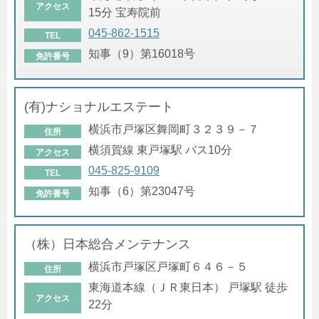
アクセス
15分 宝寿院前
045-862-1515
TEL
知事（9）第16018号
免許番号
(有)ナショナルエステート
横浜市戸塚区舞岡町３２３９－７
住所
横須賀線 東戸塚駅 バス10分
アクセス
045-825-9109
TEL
知事（6）第23047号
免許番号
（株）日本総合メンテナンス
横浜市戸塚区戸塚町６４６－５
住所
東海道本線（ＪＲ東日本） 戸塚駅 徒歩
アクセス
22分