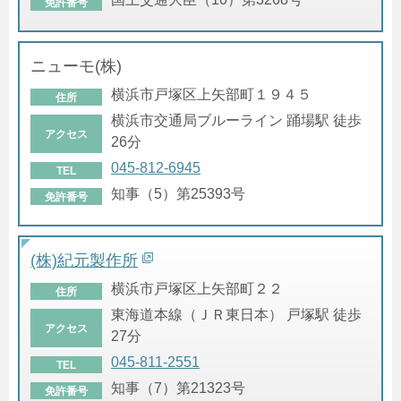
免許番号
ニューモ(株)
横浜市戸塚区上矢部町１９４５
住所
横浜市交通局ブルーライン 踊場駅 徒歩
アクセス
26分
045-812-6945
TEL
知事（5）第25393号
免許番号
(株)紀元製作所
横浜市戸塚区上矢部町２２
住所
東海道本線（ＪＲ東日本） 戸塚駅 徒歩
アクセス
27分
045-811-2551
TEL
知事（7）第21323号
免許番号