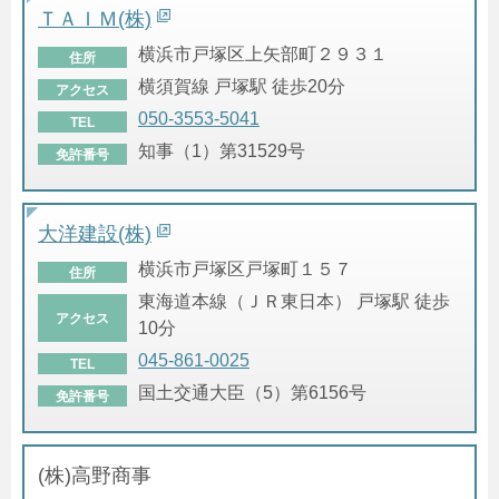
ＴＡＩＭ(株)
横浜市戸塚区上矢部町２９３１
住所
横須賀線 戸塚駅 徒歩20分
アクセス
050-3553-5041
TEL
知事（1）第31529号
免許番号
大洋建設(株)
横浜市戸塚区戸塚町１５７
住所
東海道本線（ＪＲ東日本） 戸塚駅 徒歩
アクセス
10分
045-861-0025
TEL
国土交通大臣（5）第6156号
免許番号
(株)高野商事