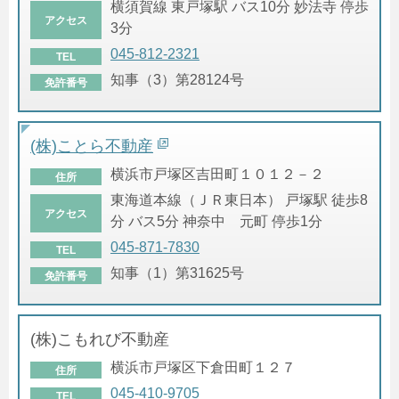
横須賀線 東戸塚駅 バス10分 妙法寺 停歩
アクセス
3分
045-812-2321
TEL
知事（3）第28124号
免許番号
(株)ことら不動産
横浜市戸塚区吉田町１０１２－２
住所
東海道本線（ＪＲ東日本） 戸塚駅 徒歩8
アクセス
分 バス5分 神奈中 元町 停歩1分
045-871-7830
TEL
知事（1）第31625号
免許番号
(株)こもれび不動産
横浜市戸塚区下倉田町１２７
住所
045-410-9705
TEL