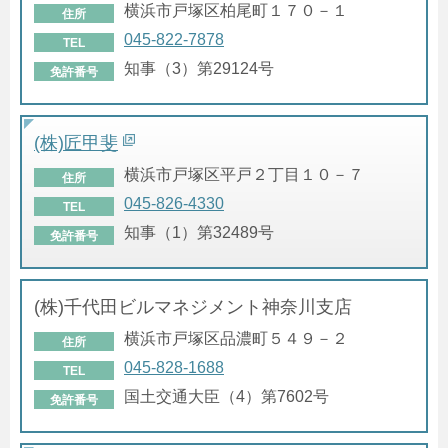
横浜市戸塚区柏尾町１７０－１
住所
045-822-7878
TEL
知事（3）第29124号
免許番号
(株)匠甲斐
横浜市戸塚区平戸２丁目１０－７
住所
045-826-4330
TEL
知事（1）第32489号
免許番号
(株)千代田ビルマネジメント神奈川支店
横浜市戸塚区品濃町５４９－２
住所
045-828-1688
TEL
国土交通大臣（4）第7602号
免許番号