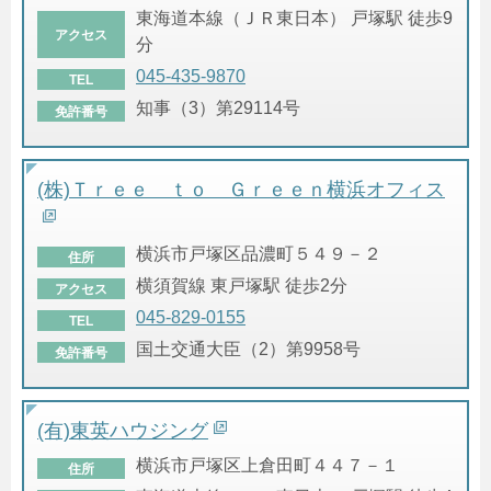
東海道本線（ＪＲ東日本） 戸塚駅 徒歩9
アクセス
分
045-435-9870
TEL
知事（3）第29114号
免許番号
(株)Ｔｒｅｅ ｔｏ Ｇｒｅｅｎ横浜オフィス
横浜市戸塚区品濃町５４９－２
住所
横須賀線 東戸塚駅 徒歩2分
アクセス
045-829-0155
TEL
国土交通大臣（2）第9958号
免許番号
(有)東英ハウジング
横浜市戸塚区上倉田町４４７－１
住所