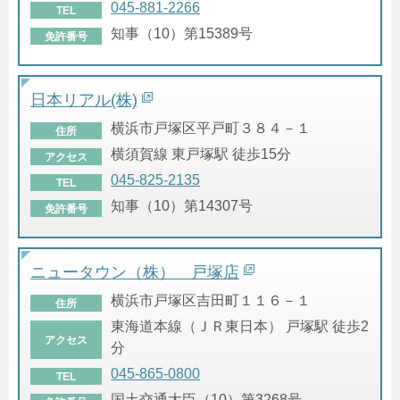
045-881-2266
TEL
知事（10）第15389号
免許番号
日本リアル(株)
横浜市戸塚区平戸町３８４－１
住所
横須賀線 東戸塚駅 徒歩15分
アクセス
045-825-2135
TEL
知事（10）第14307号
免許番号
ニュータウン（株） 戸塚店
横浜市戸塚区吉田町１１６－１
住所
東海道本線（ＪＲ東日本） 戸塚駅 徒歩2
アクセス
分
045-865-0800
TEL
国土交通大臣（10）第3268号