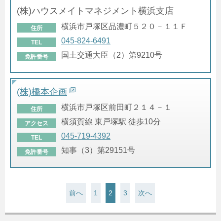
(株)ハウスメイトマネジメント横浜支店
横浜市戸塚区品濃町５２０－１１Ｆ
住所
045-824-6491
TEL
国土交通大臣（2）第9210号
免許番号
(株)橋本企画
横浜市戸塚区前田町２１４－１
住所
横須賀線 東戸塚駅 徒歩10分
アクセス
045-719-4392
TEL
知事（3）第29151号
免許番号
前へ
1
2
3
次へ