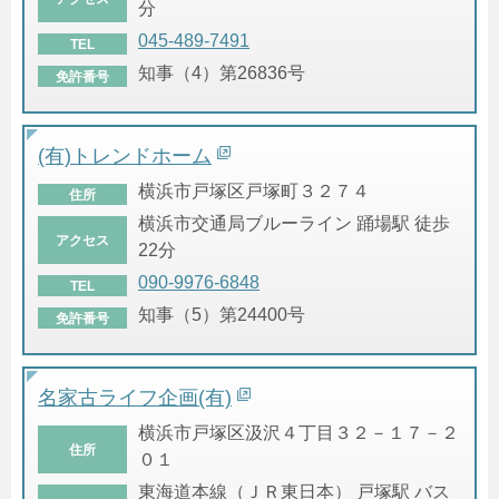
分
045-489-7491
TEL
知事（4）第26836号
免許番号
(有)トレンドホーム
横浜市戸塚区戸塚町３２７４
住所
横浜市交通局ブルーライン 踊場駅 徒歩
アクセス
22分
090-9976-6848
TEL
知事（5）第24400号
免許番号
名家古ライフ企画(有)
横浜市戸塚区汲沢４丁目３２－１７－２
住所
０１
東海道本線（ＪＲ東日本） 戸塚駅 バス