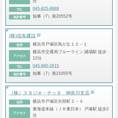
分
045-825-8888
TEL
知事（7）第20552号
免許番号
(株)信友建設
横浜市戸塚区鳥が丘１２－１
住所
横浜市交通局ブルーライン 踊場駅 徒歩
アクセス
12分
045-860-2615
TEL
知事（7）第21055号
免許番号
（株）スタジオ・チッタ 神奈川支店
横浜市戸塚区矢部町２－４
住所
東海道本線（ＪＲ東日本） 戸塚駅 徒歩2
アクセス
分