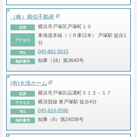
（株）相信不動産
横浜市戸塚区戸塚町１０
住所
東海道本線（ＪＲ東日本） 戸塚駅 徒歩1
アクセス
分
045-881-5015
TEL
知事（16）第3640号
免許番号
(有)大清ホーム
横浜市戸塚区品濃町５１２－１７
住所
横須賀線 東戸塚駅 徒歩4分
アクセス
045-824-0590
TEL
知事（6）第24036号
免許番号