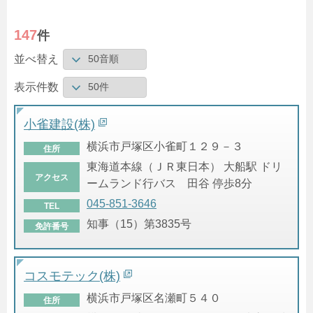
147
件
並べ替え
表示件数
小雀建設(株)
横浜市戸塚区小雀町１２９－３
住所
東海道本線（ＪＲ東日本） 大船駅 ドリ
アクセス
ームランド行バス 田谷 停歩8分
045-851-3646
TEL
知事（15）第3835号
免許番号
コスモテック(株)
横浜市戸塚区名瀬町５４０
住所